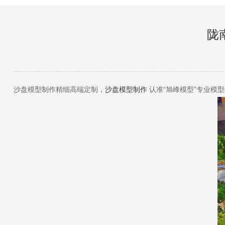
陇
沙盘模型制作精细高端定制，
沙盘模型制作
认准“旭峰模型”专业模