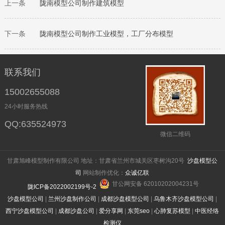
上一条
陇南
模型公司制作建筑模型
下一条
陇南
模型公司制作工业模型，工厂分布模型
联系我们
15002655088
24小时服务热线
QQ:635524973
微信二维码
甘肃旭峰模型制作有限公司 地址：甘肃省兰州市城关区枣树沟20号
沙盘模型公
司
网站制作优化：
众诚亿联
甘公网安备 62010202004231号
陇ICP备2022002199号-2
沙盘模型公司
|
兰州沙盘制作公司
|
成都沙盘模型公司
|
乌鲁木齐沙盘模型公司
|
西宁沙盘模型公司
|
成都沙盘公司
|
爱分享网
|
东莞seo
|
心肺复苏模型
|
中医经络
检测仪