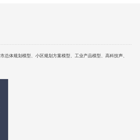
城市总体规划模型、小区规划方案模型、工业产品模型、高科技声、