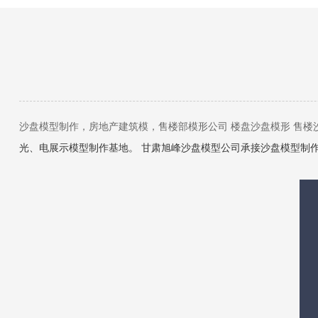
沙盘模型制作，房地产建筑模，售楼部模形公司 楼盘沙盘模形 售楼沙
光、电展示模型制作基地。 甘肃旭峰沙盘模型公司承接
沙盘模型
制