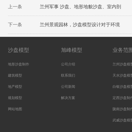
上一条
兰州
军事 沙盘、地形地貌沙盘、室内剖
下一条
兰州
景观园林，沙盘模型设计对于环境
沙盘模型
旭峰模型
业务范
地形沙盘制作
公司介绍
兰州沙盘模
建筑模型
联系我们
天水沙盘模
地产模型
公司新闻
白银沙盘模
规划模型
解决方案
定西沙盘制
网站地图
陇南沙盘制
武威沙盘模