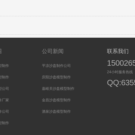
围
公司新闻
联系我们
150026
型制作
平凉沙盘制作公司
24小时服务热线
型制作
庆阳沙盘模型制作
QQ:635
型公司
嘉峪关沙盘模型制作
作厂家
金昌沙盘模型制作
作公司
酒泉沙盘模型制作
型制作