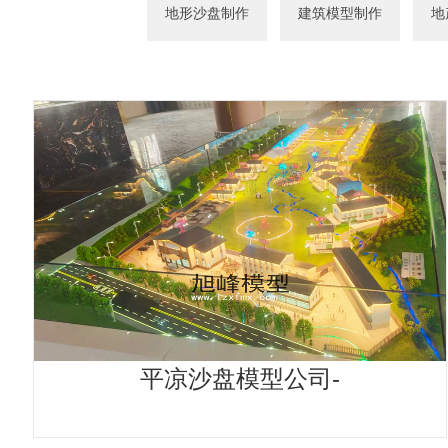
地形沙盘制作
建筑模型制作
地
平凉沙盘模型公司‌-