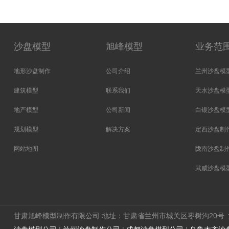
沙盘模型
旭峰模型
业务范
地形沙盘制作
公司介绍
兰州沙盘模
建筑模型
联系我们
天水沙盘模
地产模型
公司新闻
白银沙盘模
规划模型
解决方案
定西沙盘制
网站地图
陇南沙盘制
武威沙盘模
甘肃旭峰模型制作有限公司 地址：甘肃省兰州市城关区枣树沟20号