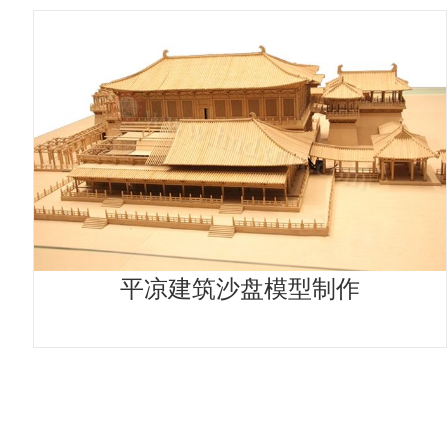
平凉建筑沙盘模型制作