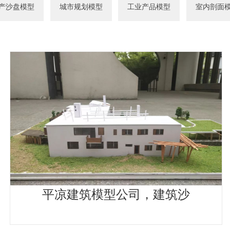
产沙盘模型
城市规划模型
工业产品模型
室内剖面
平凉建筑模型公司，建筑沙