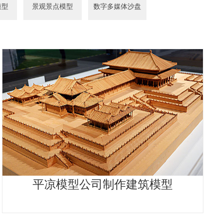
模型
景观景点模型
数字多媒体沙盘
平凉模型公司制作建筑模型