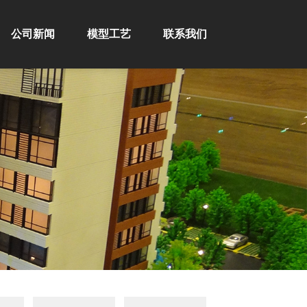
公司新闻
模型工艺
联系我们