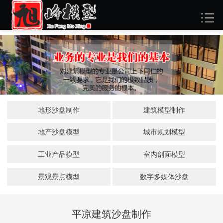
地形沙盘制作
建筑模型制作
地产沙盘模型
城市规划模型
工业产品模型
室内剖面模型
景观景点模型
数字多媒体沙盘
平凉建筑沙盘制作