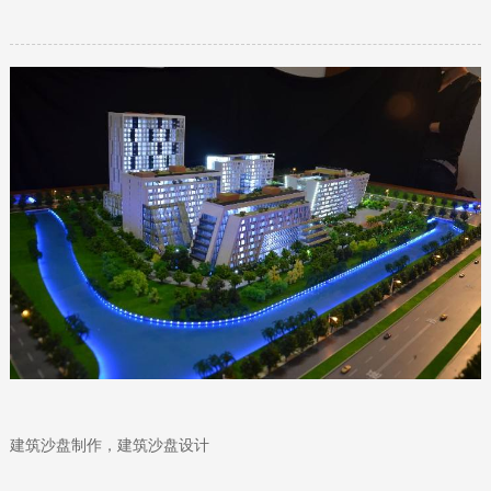
建筑沙盘制作，建筑沙盘设计