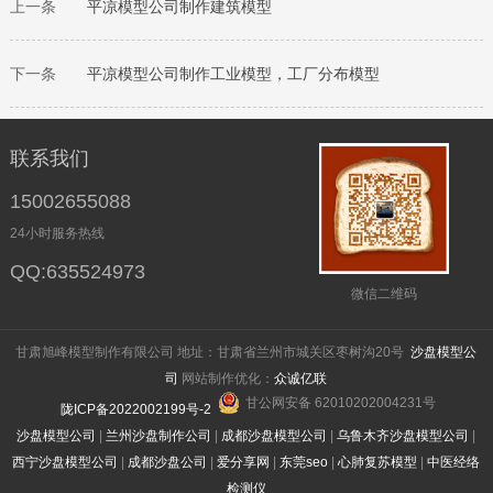
上一条
平凉
模型公司制作建筑模型
下一条
平凉
模型公司制作工业模型，工厂分布模型
联系我们
15002655088
24小时服务热线
QQ:635524973
微信二维码
甘肃旭峰模型制作有限公司 地址：甘肃省兰州市城关区枣树沟20号
沙盘模型公
司
网站制作优化：
众诚亿联
甘公网安备 62010202004231号
陇ICP备2022002199号-2
沙盘模型公司
|
兰州沙盘制作公司
|
成都沙盘模型公司
|
乌鲁木齐沙盘模型公司
|
西宁沙盘模型公司
|
成都沙盘公司
|
爱分享网
|
东莞seo
|
心肺复苏模型
|
中医经络
检测仪